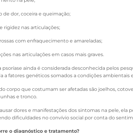
mento na pele;
o de dor, coceira e queimação;
e rigidez nas articulações;
rossas com enfraquecimento e amareladas;
ções nas articulações em casos mais graves.
a psoríase ainda é considerada desconhecida pelos pesq
da a fatores genéticos somados a condições ambientais
 do corpo que costumam ser afetadas são joelhos, cotove
 unhas e tronco.
usar dores e manifestações dos sintomas na pele, ela po
ndo dificuldades no convívio social por conta do senti
re o diagnóstico e tratamento?