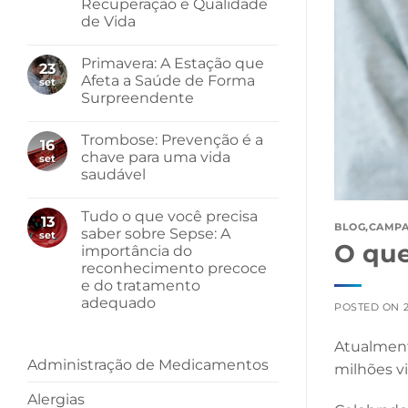
Recuperação e Qualidade
de Vida
Primavera: A Estação que
23
Afeta a Saúde de Forma
set
Surpreendente
Trombose: Prevenção é a
16
chave para uma vida
set
saudável
Tudo o que você precisa
13
BLOG
,
CAMPA
saber sobre Sepse: A
set
O que
importância do
reconhecimento precoce
e do tratamento
adequado
POSTED ON
Atualment
Administração de Medicamentos
milhões v
Alergias