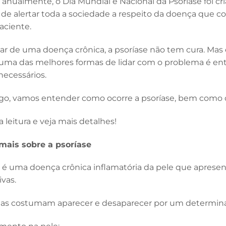
 anualmente, o Dia Mundial e Nacional da Psoríase foi 
o de alertar toda a sociedade a respeito da doença que
paciente.
tar de uma doença crônica, a psoríase não tem cura. Mas 
, uma das melhores formas de lidar com o problema é e
necessários.
igo, vamos entender como ocorre a psoríase, bem como 
 leitura e veja mais detalhes!
mais sobre a psoríase
e é uma doença crônica inflamatória da pele que apres
ivas.
as costumam aparecer e desaparecer por um determinad