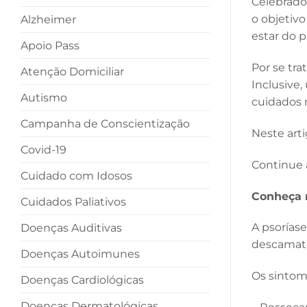
Celebrado
o objetiv
Alzheimer
estar do 
Apoio Pass
Por se tra
Atenção Domiciliar
Inclusive
Autismo
cuidados 
Campanha de Conscientização
Neste art
Covid-19
Continue a
Cuidado com Idosos
Conheça 
Cuidados Paliativos
A psorías
Doenças Auditivas
descamat
Doenças Autoimunes
Os sintom
Doenças Cardiológicas
Doenças Dermatológicas