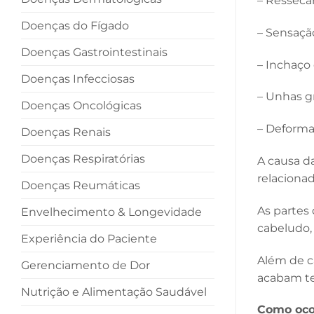
– Resseca
Doenças do Fígado
– Sensaçã
Doenças Gastrointestinais
– Inchaço 
Doenças Infecciosas
– Unhas g
Doenças Oncológicas
– Deforma
Doenças Renais
Doenças Respiratórias
A causa d
relaciona
Doenças Reumáticas
As partes
Envelhecimento & Longevidade
cabeludo,
Experiência do Paciente
Além de ca
Gerenciamento de Dor
acabam te
Nutrição e Alimentação Saudável
Como ocor