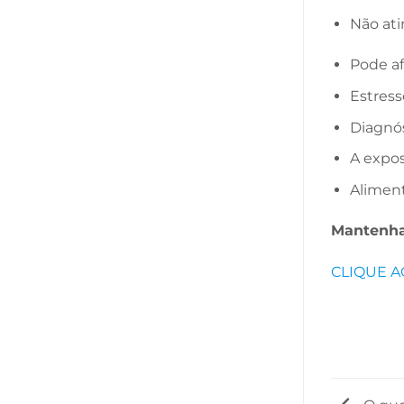
Não ati
Pode af
Estress
Diagnós
A expos
Aliment
Mantenha-
CLIQUE A