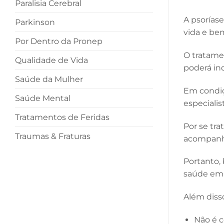
Paralisia Cerebral
A psorías
Parkinson
vida e be
Por Dentro da Pronep
O tratame
Qualidade de Vida
poderá in
Saúde da Mulher
Em condiç
Saúde Mental
especiali
Tratamentos de Feridas
Por se tr
Traumas & Fraturas
acompanh
Portanto,
saúde em
Além diss
Não é c