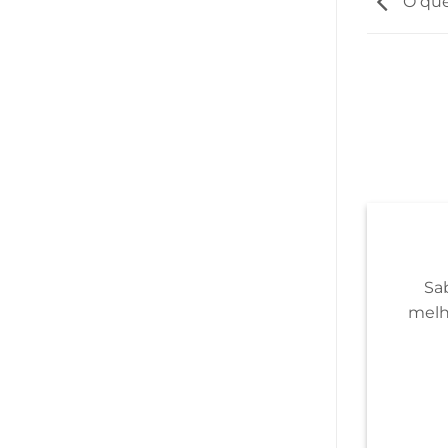
O que 
Sa
melh