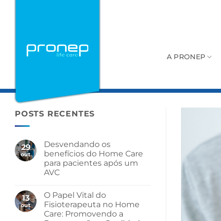
Skip
to
content
A PRONEP
POSTS RECENTES
Desvendando os
29
benefícios do Home Care
out
para pacientes após um
AVC
O Papel Vital do
13
Fisioterapeuta no Home
out
Care: Promovendo a