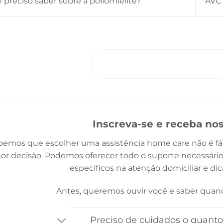
preciso saber sobre a poliomielite?
AVC 
ENTRE EM CONTAT
Inscreva-se e receba no
bemos que escolher uma assistência home care não é fáci
or decisão. Podemos oferecer todo o suporte necessário
específicos na atenção domiciliar e di
Antes, queremos ouvir você e saber quand
Preciso de cuidados o quanto